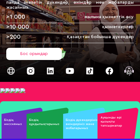
пайда әкелетін дүкендер,
өнімдер мен жобаларды
жасаймыз.
>
1 000
жылына қызметтік өсу
>
10 000
қызметкерлер
>
200
Қазақстан бойынша дүкендер
Бос орындар
Ауқымды әрі
Біздің
Біздің
Бiздiң дүкендеріміз,
қызықты
миссиямыз
құндылықтарымыз
өнімдеріміз және
тапсырмалар
жобаларымыз