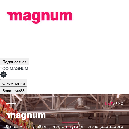
Подписаться
ТОО
MAGNUM
О компании
Вакансии
88
KAZ
/
РУС
Біз өзімізге ұнайтын, мақтан тұтатын
және адамдарға