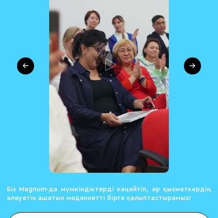
Біз Magnum-да мүмкіндіктерді кеңейтіп, әр қызметкердің
әлеуетін ашатын мәдениетті бірге қалыптастырамыз!