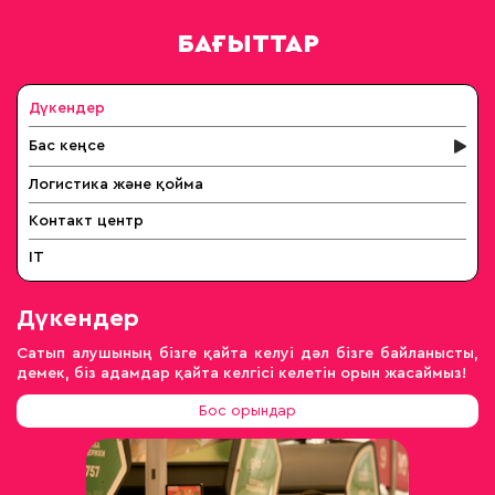
БАҒЫТТАР
Дүкендер
Бас кеңсе
Логистика және қойма
Контакт центр
IT
Дүкендер
Сатып алушының бізге қайта келуі дәл бізге байланысты,
демек, біз адамдар қайта келгісі келетін орын жасаймыз!
Бос орындар