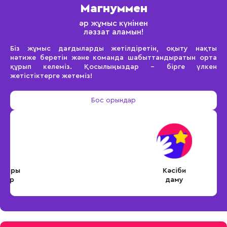
Магнуммен
әр жұмыс күнінен
ләззат аламын!
Біз жұмыс дағдыларды жетілдіретін, оқыту нақты
нәтиже беретін және команда шабыттандыратын орта
құрып келеміз. Қосылыңыздар – бірге үлкен
жетістіктерге жетеміз!
Бос орындар
Кәсіби
даму