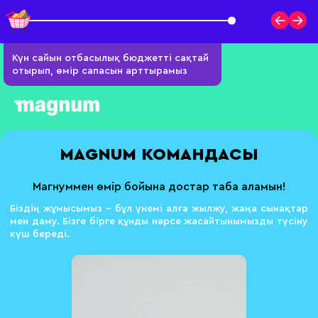
Күн сайын отбасылық бюджетті сақтай
отырып, өмір сапасын арттырамыз
MAGNUM КОМАНДАСЫ
Магнуммен өмір бойына достар таба аламын!
Біздің жұмысымыз – бұл үнемі алға жылжу, жаңа сынақтар
мен даму.
Бізге бірге құнды нәрсе жасайтынымызды түсіну
күш береді.