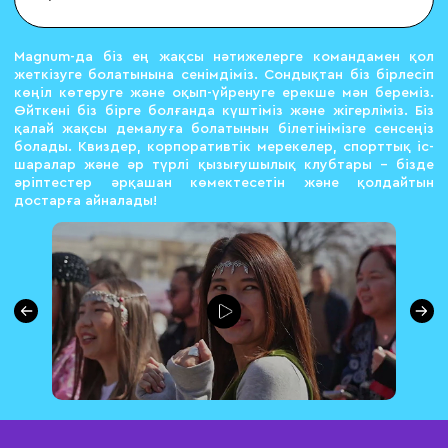
Magnum-да біз ең жақсы нәтижелерге командамен қол
жеткізуге болатынына сенімдіміз. Сондықтан біз бірлесіп
көңіл көтеруге және оқып-үйренуге ерекше мән береміз.
Өйткені біз бірге болғанда күштіміз және жігерліміз. Біз
қалай жақсы демалуға болатынын білетінімізге сенсеңіз
болады. Квиздер, корпоративтік мерекелер, спорттық іс-
шаралар және әр түрлі қызығушылық клубтары – бізде
әріптестер әрқашан көмектесетін және қолдайтын
достарға айналады!