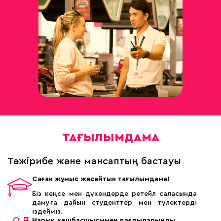
ТАҒЫЛЫМДАМА
Тәжірибе және мансаптың бастауы
Саған жұмыс жасайтын тағылымдама!
Біз кеңсе мен дүкендерде ретейл саласында
дамуға дайын студенттер мен түлектерді
іздейміз.
Нарық көшбасшысымен дағдыларыңды