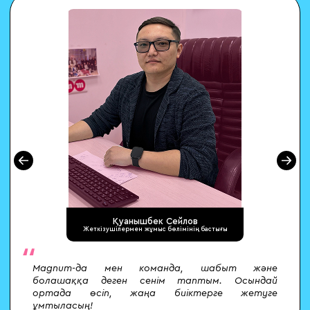
Қуанышбек Сейлов
Жеткізушілермен жұмыс бөлімінің бастығы
ы
,
Magnum-да мен команда, шабыт және
р
болашаққа деген сенім таптым. Осындай
ортада өсіп, жаңа биіктерге жетуге
ұмтыласың!