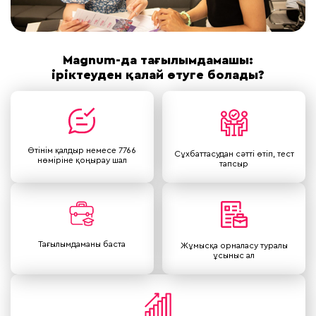
Magnum-да тағылымдамашы:
іріктеуден қалай өтуге болады?
Өтінім қалдыр немесе 7766
Сұхбаттасудан сәтті өтіп, тест
нөміріне қоңырау шал
тапсыр
Тағылымдаманы баста
Жұмысқа орналасу туралы
ұсыныс ал