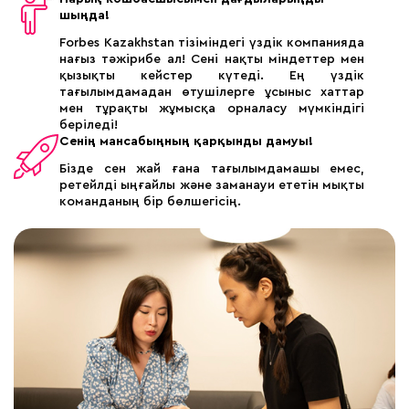
шыңда!
Forbes Kazakhstan тізіміндегі үздік компанияда
нағыз тәжірибе ал! Сені нақты міндеттер мен
қызықты кейстер күтеді. Ең үздік
тағылымдамадан өтушілерге ұсыныс хаттар
мен тұрақты жұмысқа орналасу мүмкіндігі
беріледі!
Сенің мансабыңның қарқынды дамуы!
Бізде сен жай ғана тағылымдамашы емес,
ретейлді ыңғайлы және заманауи ететін мықты
команданың бір бөлшегісің.