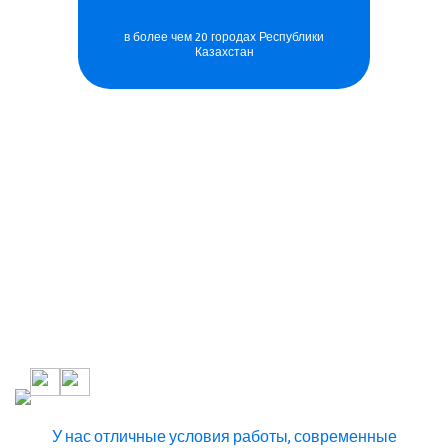
в более чем 20 городах Республики
Казахстан
75
лет
Мы растём, и с нами
выросло уже
больше
пяти поколений детей
У нас отличные условия работы,
современные