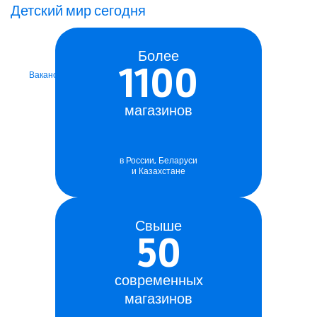
играючи
Детский мир сегодня
Мы ищем сотрудников
в наши магазины
Более
1100
Вакансии
магазинов
в России, Беларуси
и Казахстане
Свыше
50
современных
магазинов